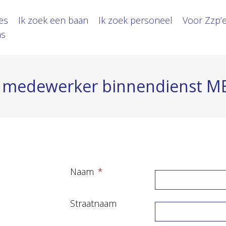
es
Ik zoek een baan
Ik zoek personeel
Voor Zzp’
ns
 medewerker binnendienst 
Naam
*
Straatnaam