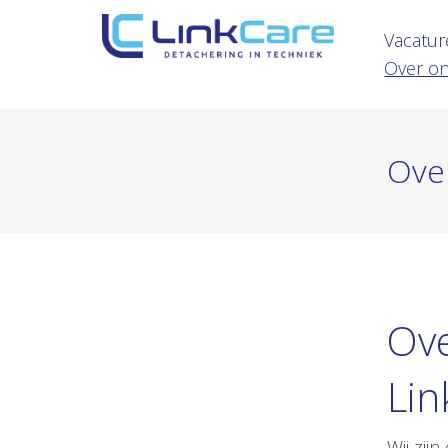
Vacatur
Over o
Ove
Ove
Lin
Wij zij