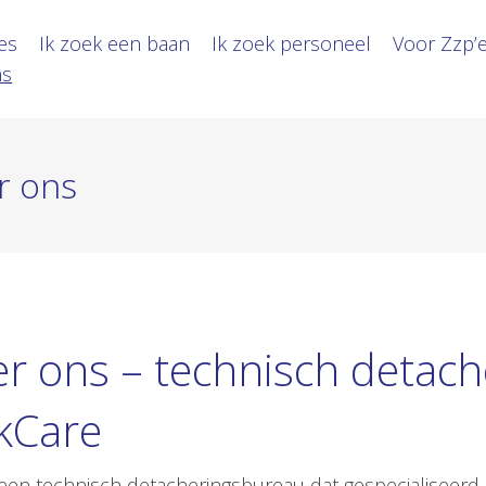
es
Ik zoek een baan
Ik zoek personeel
Voor Zzp’
ns
r ons
r ons – technisch detac
kCare
n een technisch detacheringsbureau dat gespecialiseerd 