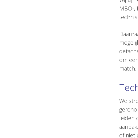
MBO-, H
technis
Daarnaa
mogelij
detache
om een 
match.
Tech
We stre
gerenom
leiden 
aanpak.
of niet