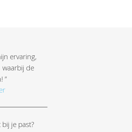
jn ervaring,
 waarbij de
!
”
er
bij je past?