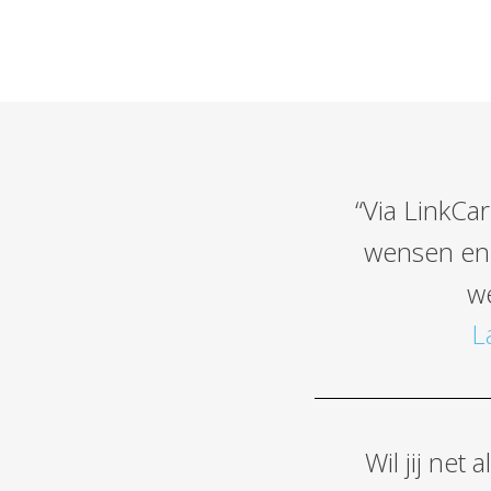
“
Via LinkCar
wensen en 
w
L
Wil jij net