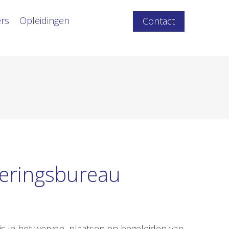
ers
Opleidingen
Contact
heringsbureau
is in het werven, plaatsen en begeleiden van