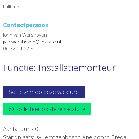
Fulltime
Contactpersoon
John van Wershoven
jvanwershoven@linkcare.nl
06 22 14 12 82
Functie: Installatiemonteur
Solliciteer op deze vacature
Solliciteer op deze vacature
Aantal uur: 40
Standplaats: 's-Hertogenbosch Apeldoorn Breda