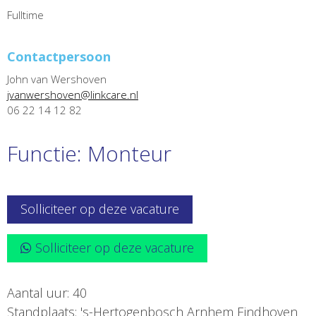
Fulltime
Contactpersoon
John van Wershoven
jvanwershoven@linkcare.nl
06 22 14 12 82
Functie: Monteur
Solliciteer op deze vacature
Solliciteer op deze vacature
Aantal uur: 40
Standplaats: 's-Hertogenbosch Arnhem Eindhoven